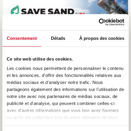
Consentement
Détails
À propos des cookies
Ce site web utilise des cookies.
SAVE SAND s’installe en Belgique
Les cookies nous permettent de personnaliser le contenu
et les annonces, d'offrir des fonctionnalités relatives aux
PUBLIÉ LE
09/10/2024
[...]
médias sociaux et d'analyser notre trafic. Nous
partageons également des informations sur l'utilisation de
LIRE LA SUITE
notre site avec nos partenaires de médias sociaux, de
publicité et d'analyse, qui peuvent combiner celles-ci
RECYCLAGE
avec d'autres informations que vous leur avez fournies
ou qu'ils ont collectées lors de votre utilisation de leurs
services.
Vous pouvez consulter notre politique de