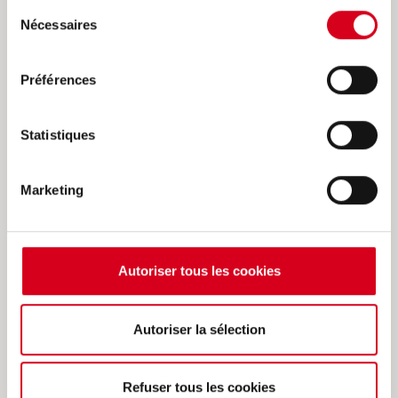
confidentialité pour avoir plus de détails.
Sélection
Nécessaires
du
consentement
Préférences
Statistiques
Marketing
Autoriser tous les cookies
Tikographie : un reportage captivant
sur MS !
Autoriser la sélection
PUBLIÉ LE
04/06/2024
[...]
Refuser tous les cookies
LIRE LA SUITE