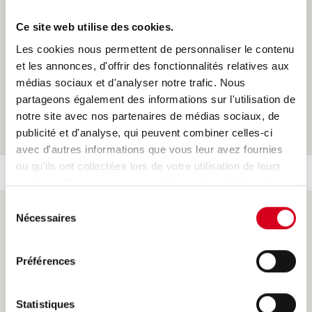
aux artisans et professionnels du bâtiment.
Ce site web utilise des cookies.
Les cookies nous permettent de personnaliser le contenu
LIRE LA SUITE
et les annonces, d'offrir des fonctionnalités relatives aux
médias sociaux et d'analyser notre trafic. Nous
partageons également des informations sur l'utilisation de
notre site avec nos partenaires de médias sociaux, de
publicité et d'analyse, qui peuvent combiner celles-ci
avec d'autres informations que vous leur avez fournies
ou qu'ils ont collectées lors de votre utilisation de leurs
services.
Vous pouvez consulter notre politique de
confidentialité pour avoir plus de détails.
Sélection
Nécessaires
du
Vous avez un projet ?
consentement
Préférences
Soumettez-le à notre équipe commerciale en
remplissant le formulaire !
Statistiques