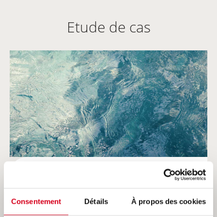
Etude de cas
LABO-FRANCE
Consentement
Détails
À propos des cookies
Traitement des effluents industriels d'une
entreprise fabricante de produits destinés