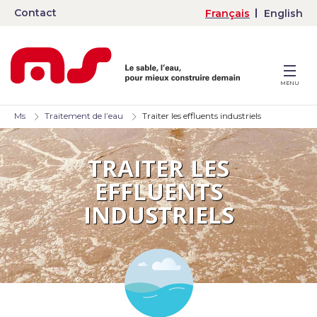
Contact
Français
English
MENU
Ms
Traitement de l’eau
Traiter les effluents industriels
TRAITER LES
EFFLUENTS
INDUSTRIELS