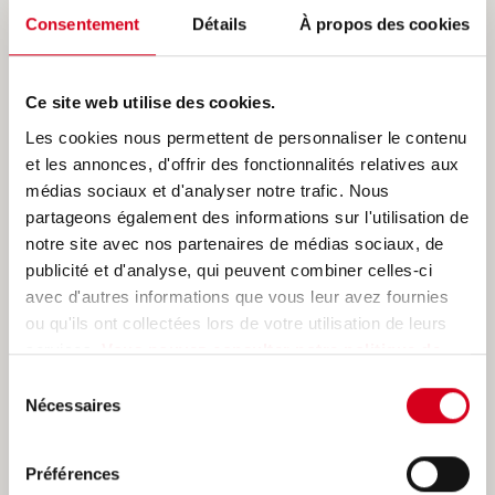
Consentement
Détails
À propos des cookies
En savoir plus
Ce site web utilise des cookies.
Les cookies nous permettent de personnaliser le contenu
CHIFFRES-CLÉS
et les annonces, d'offrir des fonctionnalités relatives aux
médias sociaux et d'analyser notre trafic. Nous
LIRE LA SUITE
partageons également des informations sur l'utilisation de
notre site avec nos partenaires de médias sociaux, de
publicité et d'analyse, qui peuvent combiner celles-ci
avec d'autres informations que vous leur avez fournies
ou qu'ils ont collectées lors de votre utilisation de leurs
services.
Vous pouvez consulter notre politique de
HÉRITAGE
confidentialité pour avoir plus de détails.
Sélection
LIRE LA SUITE
Nécessaires
du
consentement
Préférences